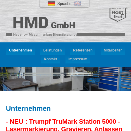
Sprache
HMD
GmbH
H
agenow
M
aschinenbau
D
ienstleistungen
Unternehmen
Leistungen
Referenzen
Mitarbeiter
Kontakt
Impressum
Unternehmen
- NEU : Trumpf TruMark Station 5000 -
Lasermarkierung, Gravieren, Anlassen